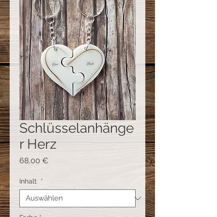
Schlüsselanhänge
r Herz
Preis
68,00 €
Inhalt
*