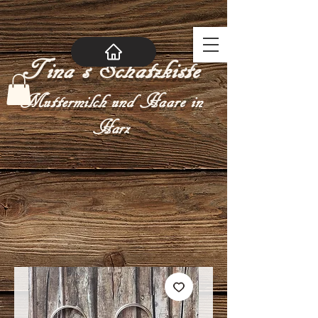
Tina´s Schatzkiste
Muttermilch und Haare in
Harz