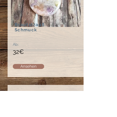
Brautstrauß
Schmuck
Ab:
32€
Ansehen