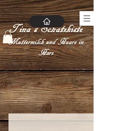
Tina´s Schatzkiste
Muttermilch und Haare in
Harz