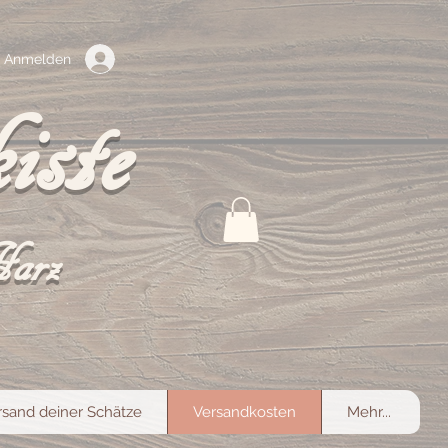
Anmelden
iste
Harz
rsand deiner Schätze
Versandkosten
Mehr...