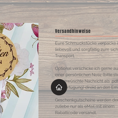
Versandhinweise
Eure Schmuckstücke verpacke 
liebevoll und sorgfältig zum sic
Transport.
Optional verschicke ich gerne a
einer persönlichen Notiz (bitte ste
die gewüschte Nachricht als .pdf
zur Verfügung) direkt an den Em
Geschenkgutscheine werden de
zuliebe nur als eMail mit einem
Rabattcode versandt.