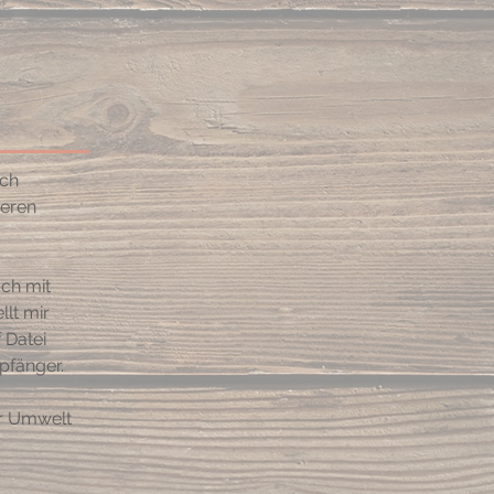
ich
heren
uch mit
llt mir
 Datei
pfänger.
r Umwelt