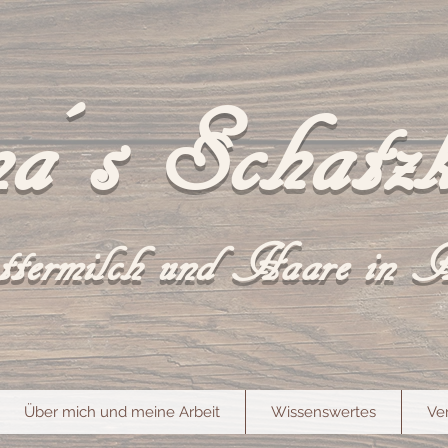
a´s Schatzk
termilch und Haare in 
Über mich und meine Arbeit
Wissenswertes
Ve