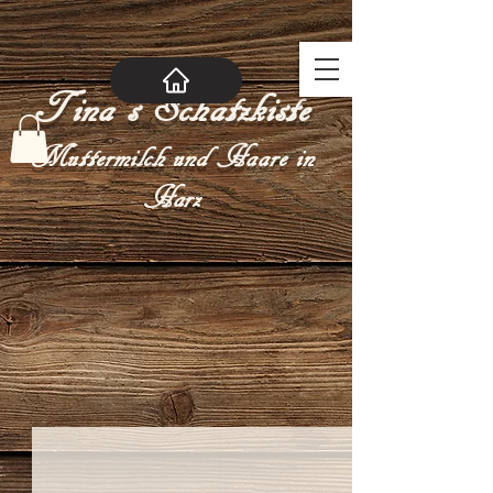
Tina´s Schatzkiste
Muttermilch und Haare in
Harz