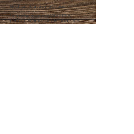
Noch ein Wort zum Schluss:
° Ich gebe mir die größte Mühe,
perfekte Schmuckstücke abzuliefern.
Dennoch kann es immer wieder zu
Luftblasen in den Stücken kommen.
Diese beeinträchtigen den Schmuck in
keinster Weise, sondern machen ihn
einzigartig!
° Nicht alle Haare lassen sich gut
formen. Je stärker und dicker das
Haar, je geringer die Chance, dass es
in der gewünschten Position liegen
bleibt.
°Trotz der größten Sorgfalt kann es
passieren, dass ein Schmuckstück
misslingt. In diesem Fall bekommst du
natürlich umgehend dein Geld
erstattet.
Datenschutz
tinasschatzkiste@gmx.de