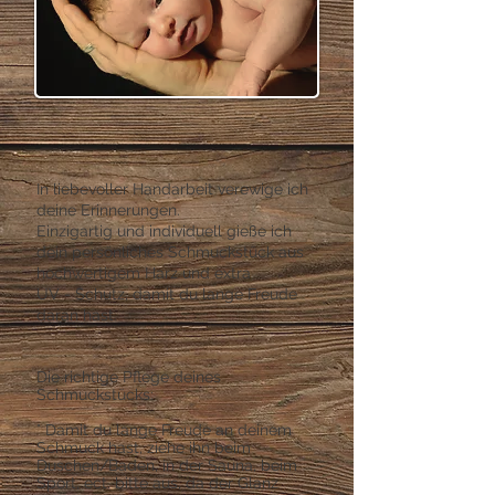
In liebevoller Handarbeit verewige ich
deine Erinnerungen.
Einzigartig und individuell gieße ich
dein persönliches Schmuckstück aus
hochwertigem Harz und extra
UV - Schutz, damit du lange Freude
daran hast.
Die richtige Pflege deines
Schmuckstücks:
° Damit du lange Freude an deinem
Schmuck hast, ziehe ihn beim
Duschen/Baden, in der Sauna, beim
Sport, ect. bitte aus, da der Glanz