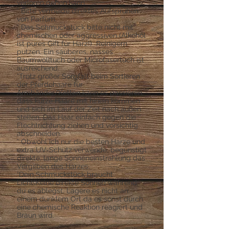
verloren gehen kann.
° Bitte vermeide direktes Aufsprühen
von Parfüm.
° Das Schmuckstück bitte nicht mit
chemischen oder aggressiven (Alkohol
ist pures Gift für Harz!) Reinigern
putzen. Ein sauberes, nasses
Baumwolltuch oder Microfasertuch ist
ausreichend.
°Trotz großer Sorgfalt beim Sortieren
der Pferdehaare für
Armbänder/Ketten kann es passieren,
dass kurze Haare mit hinein kommen
und sich im Lauf der Zeit nach außen
stellen. Das Haar einfach gegen die
Flechtrichtung ziehen und vorsichtig
abschneiden.
° Obwohl ich nur die besten Harze und
extra UV-Schutz verwende, begünstigt
direkte, lange Sonneneinstrahlung das
Vergilben des Harzes.
°Dein Schmuckstück braucht
Licht(Keine direkte Sonne!) während
du es ablegst. Lagere es nicht an
einem dunklem Ort da es sonst durch
eine chemische Reaktion reagiert und
Braun wird.