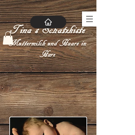
Tina´s Schatzkiste
Muttermilch und Haare in
Harz