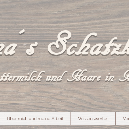
a´s Schatzk
termilch und Haare in 
Über mich und meine Arbeit
Wissenswertes
Ve