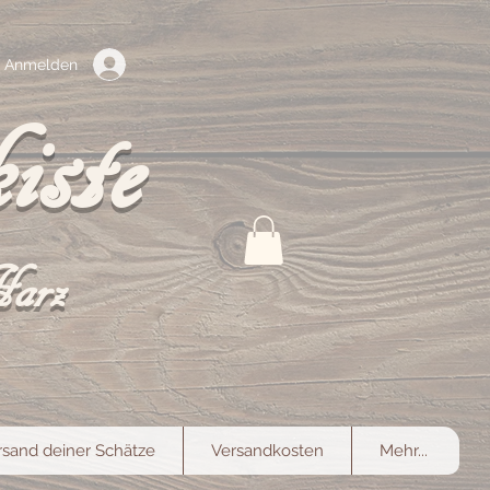
Anmelden
iste
Harz
rsand deiner Schätze
Versandkosten
Mehr...