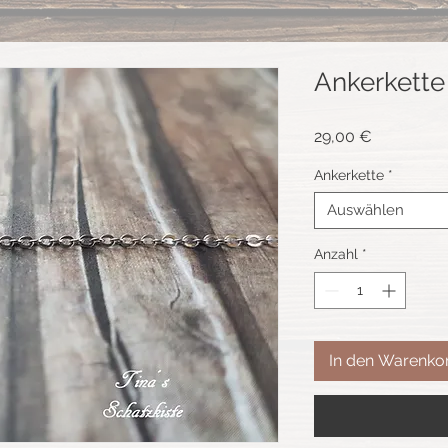
Ankerkette
Preis
29,00 €
Ankerkette
*
Auswählen
Anzahl
*
In den Warenko