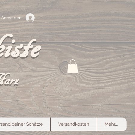
Anmelden
iste
Harz
rsand deiner Schätze
Versandkosten
Mehr...