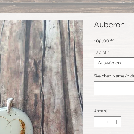
Auberon
Preis
105,00 €
Tablet
*
Auswählen
Welchen Name/n darf
Anzahl
*