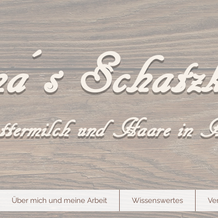
a´s Schatzk
termilch und Haare in 
Über mich und meine Arbeit
Wissenswertes
Ve