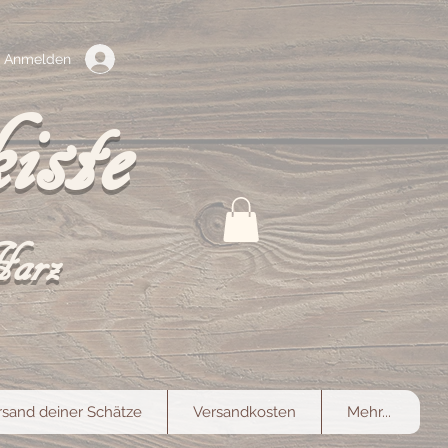
Anmelden
iste
Harz
rsand deiner Schätze
Versandkosten
Mehr...