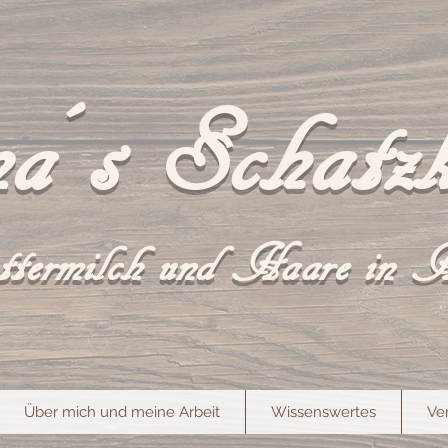
a´s Schatzk
termilch und Haare in 
Über mich und meine Arbeit
Wissenswertes
Ve