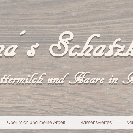
a´s Schatzk
termilch und Haare in 
Über mich und meine Arbeit
Wissenswertes
Ve