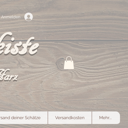
Anmelden
iste
Harz
rsand deiner Schätze
Versandkosten
Mehr...