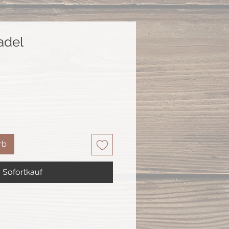
adel
rb
Sofortkauf