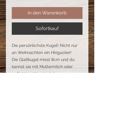
In den Warenkorb
Sofortkauf
Die persönlichste Kugel! Nicht nur
an Weihnachten ein Hingucker!
Die Glaßkugel misst 8cm und du
kannst sie mit Muttermilch oder
gefärbtem Harz in deiner
Lieblingsfarbe gestalten. Die Haare
werden als Herz gelegt.
Inkl. dem Namen oder deinem
Wunschtext.
Benötigte Mm und Haar
Ich benötige ca. 40 ml Muttermilch.