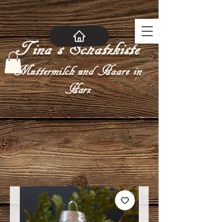
Tina´s Schatzkiste
Muttermilch und Haare in
Harz