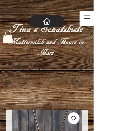
Tina´s Schatzkiste
Muttermilch und Haare in
Harz