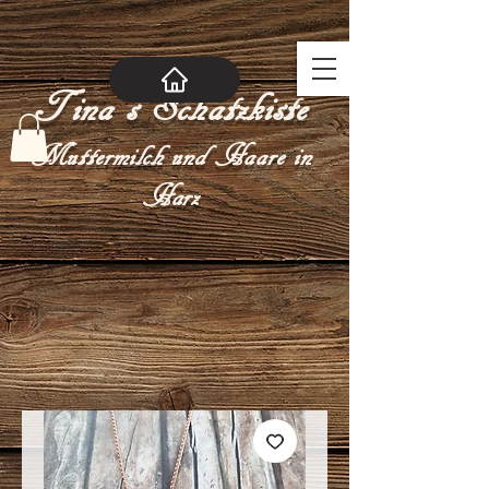
Tina´s Schatzkiste
Muttermilch und Haare in
Harz