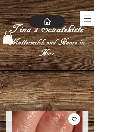
Tina´s Schatzkiste
Muttermilch und Haare in
Harz