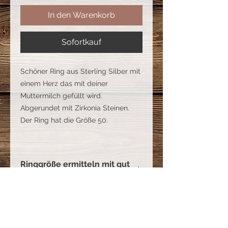
In den Warenkorb
Sofortkauf
Schöner Ring aus Sterling Silber mit
einem Herz das mit deiner
Muttermilch gefüllt wird.
Abgerundet mit Zirkonia Steinen.
Der Ring hat die Größe 50.
Ringgröße ermitteln mit gut
sitzendem Ring
°Hierbei wird der Innendurchmesser
Benötigte Muttermilch
mit einem Lineal, ideal wäre ein
Messschieber, ermittelt.
Ich benötige ca. 15 ml Muttermilch.
°Den Wert multiplizierst du mit 3,14