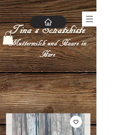
Tina´s Schatzkiste
Muttermilch und Haare in
Harz