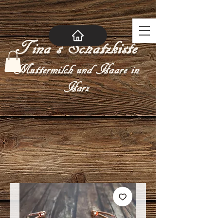
Tina´s Schatzkiste
Muttermilch und Haare in
Harz