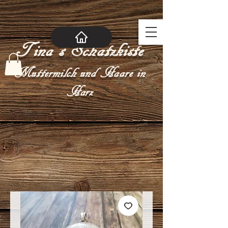
Tina´s Schatzkiste
Muttermilch und Haare in
Harz