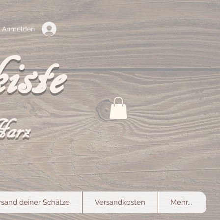
Anmelden
iste
Harz
rsand deiner Schätze
Versandkosten
Mehr...