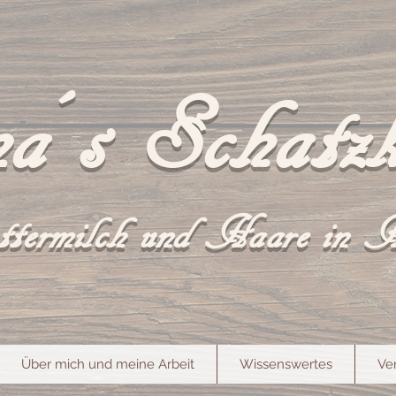
a´s Schatzk
termilch und Haare in 
Über mich und meine Arbeit
Wissenswertes
Ve