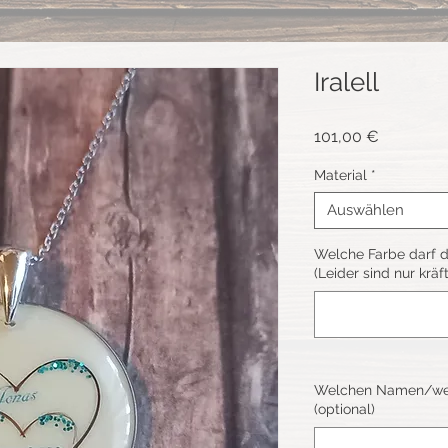
Iralell
Preis
101,00 €
Material
*
Auswählen
Welche Farbe darf d
(Leider sind nur kräf
Welchen Namen/welc
(optional)