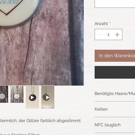
Anzahl
*
In den Warenko
Benötigte Haare/Mu
Ich benötige ca. 20 
Ketten
Eine Haarsträhne, in
Je länger desto bess
Unter der Rubrik "Ke
termilch, der Glitzer farblich abgestimmt
Unter der Rubrik "V
NFC tauglich
passende Kette für 
nachlesen, wie du am