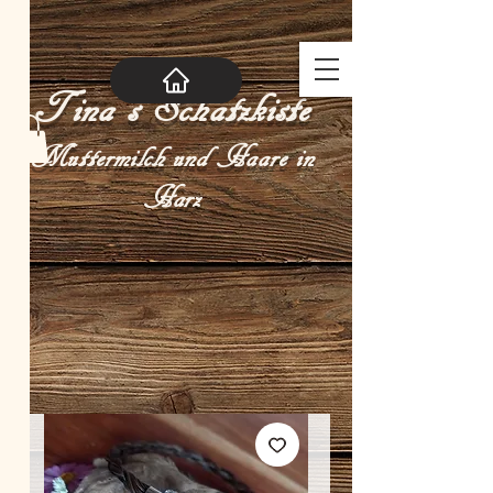
Tina´s Schatzkiste
Muttermilch und Haare in
Harz