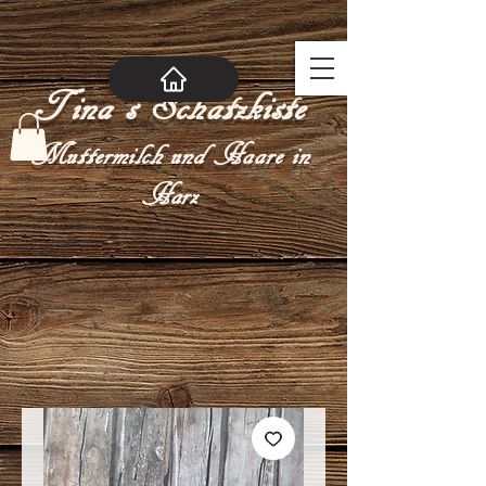
Tina´s Schatzkiste
Muttermilch und Haare in
Harz