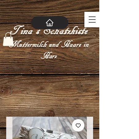
Tina´s Schatzkiste
Muttermilch und Haare in
Harz