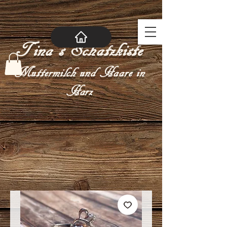
Tina´s Schatzkiste
Muttermilch und Haare in
Harz