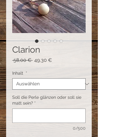
Clarion
Standardpreis
Sale-
 58,00 € 
49,30 €
Preis
Inhalt
*
Soll die Perle glänzen oder soll sie
matt sein?
*
0/500