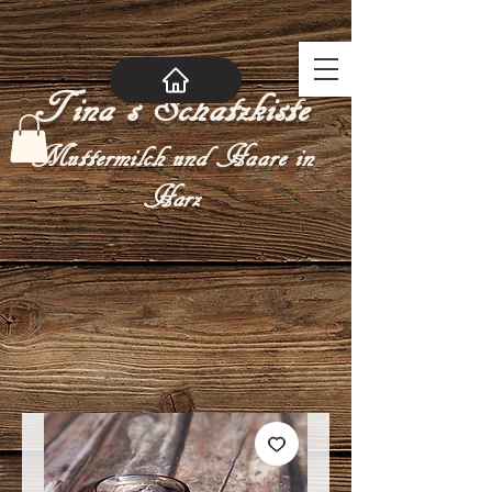
Tina´s Schatzkiste
Muttermilch und Haare in
Harz