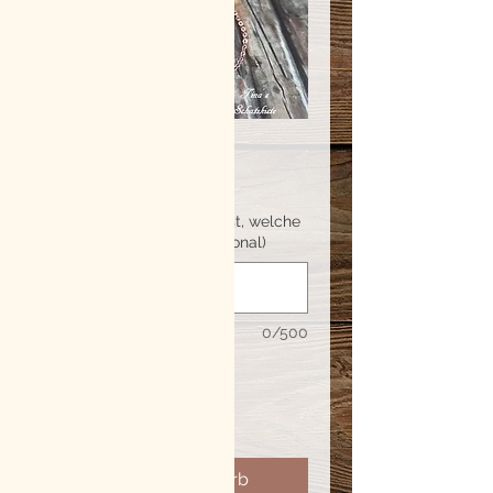
Naarved
Preis
94,00 €
Wenn Glitzer gewünscht ist, welche
Farbe darf er haben? (optional)
0/500
Anzahl
*
In den Warenkorb