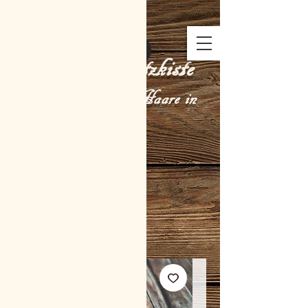
Tina´s Schatzkiste
Muttermilch und Haare in
Harz