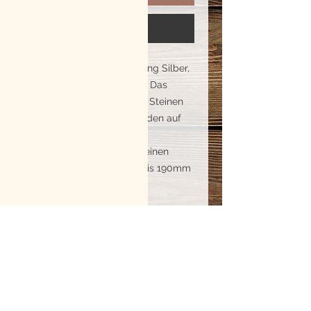
Sofortkauf
Zartes Armband aus Sterling Silber,
14K Vergoldet in roségold. Das
große Herz ist mit Zirkonia Steinen
besetzt. Beide Herzen werden auf
Wunsch mit Mm gefüllt.
Es lässt sich dank einer kleinen
Gliederkette von 170mm bis 190mm
tragen.
Auf Wunsch mit Glitzer
Benötigte Muttermilch
Ich benötige ca. 15 ml Muttermilch.
Unter der Rubrik "Versand deiner
Schätze" kannst du nachlesen, wie