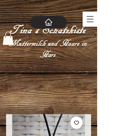
Tina´s Schatzkiste
Muttermilch und Haare in
Harz