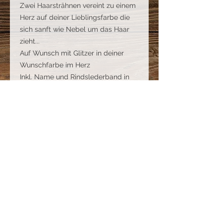
Zwei Haarsträhnen vereint zu einem
Herz auf deiner Lieblingsfarbe die
sich sanft wie Nebel um das Haar
zieht...
Auf Wunsch mit Glitzer in deiner
Wunschfarbe im Herz
Inkl. Name und Rindslederband in
40cm.
Der Anhänger misst ca. 40mm x
30mm
Benötigte Haare
Eine Haarsträhne in etwa so dick wie
Nebelfarbe
ein Zahnstocher, je länger desto
besser.
Unter der Rubrik "Arbeiten aus Harz",
Unter der Rubrik "Versand deiner
"Extra´s", findest du die Nebelfarben.
Schätze" kannst du nachlesen, wie
Wähle einfach deinen Wunschton
du am besten alles verschickst.
aus und füge sie in den Warenkorb.