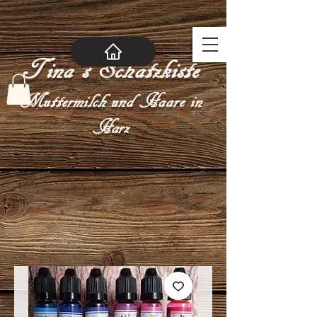
Tina´s Schatzkiste
Muttermilch und Haare in
Harz