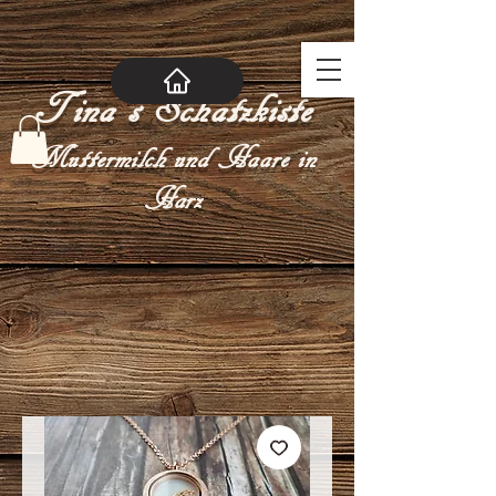
Tina´s Schatzkiste
Muttermilch und Haare in
Harz