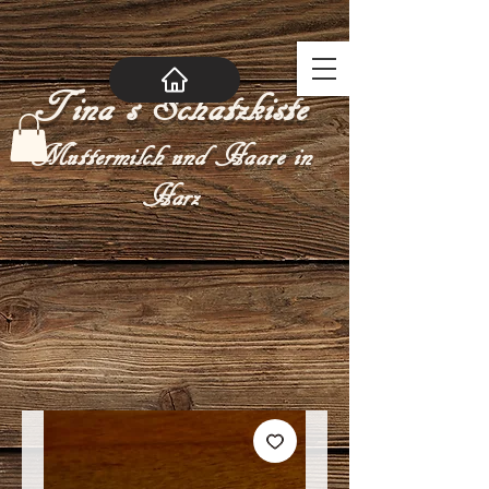
Tina´s Schatzkiste
Muttermilch und Haare in
Harz