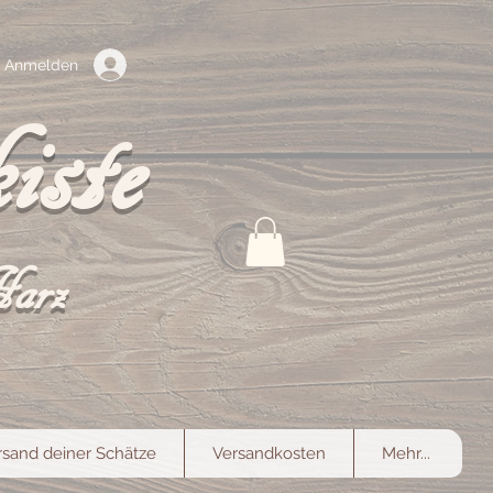
Anmelden
iste
Harz
rsand deiner Schätze
Versandkosten
Mehr...