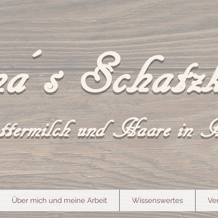
a´s Schatzk
termilch und Haare in 
Über mich und meine Arbeit
Wissenswertes
Ve