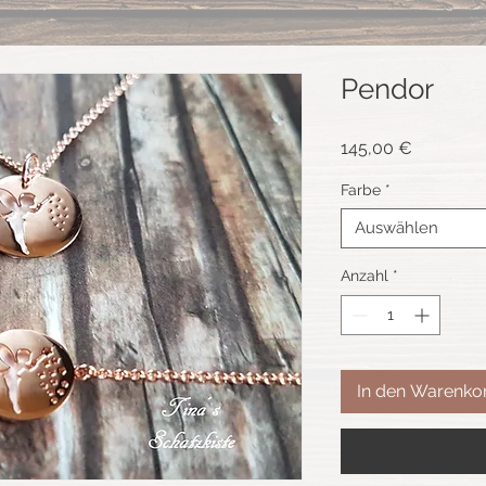
Pendor
Preis
145,00 €
Farbe
*
Auswählen
Anzahl
*
In den Warenko