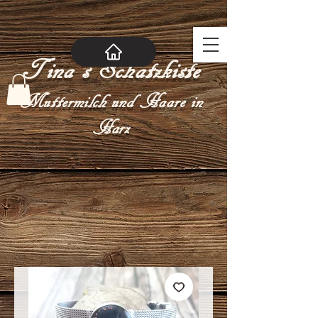
Tina´s Schatzkiste
Muttermilch und Haare in
Harz