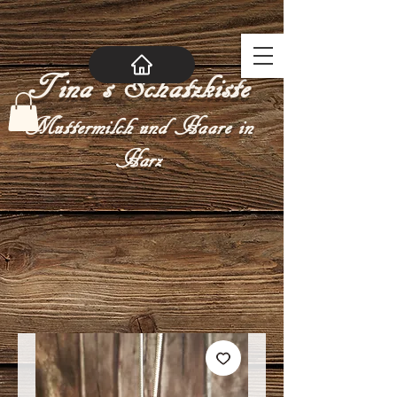
Tina´s Schatzkiste
Muttermilch und Haare in
Harz