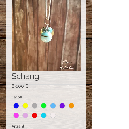
Schang
Preis
63,00 €
Farbe
*
Anzahl
*