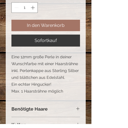
In den Warenkorb
Sofortkauf
Eine 12mm große Perle in deiner
Wunschfarbe mit einer Haarsträhne
inkl. Perlenkappe aus Sterling Silber
und blättchen aus Edelstahl.
Ein echter Hingucker!
Max. 1 Haarsträhne möglich
Benötigte Haare
Eine Haarsträhne in etwa so dick wie
Ketten
ein Zahnstocher, je länger desto