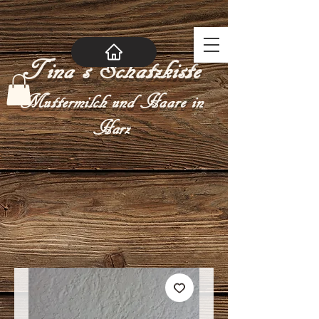
Tina´s Schatzkiste
Muttermilch und Haare in
Harz