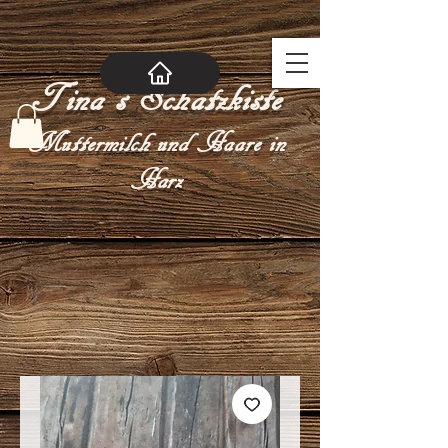
Tina´s Schatzkiste
Muttermilch und Haare in
Harz