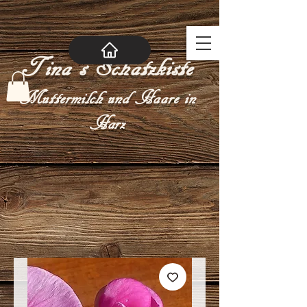
Tina´s Schatzkiste
Muttermilch und Haare in
Harz