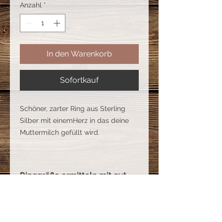
Anzahl
*
In den Warenkorb
Sofortkauf
Schöner, zarter Ring aus Sterling
Silber mit einemHerz in das deine
Muttermilch gefüllt wird.
Ringgröße ermitteln mit gut
passendem Ring
°Hierbei wird der Innendurchmesser
Benötigte Muttermilch
mit einem Lineal, ideal wäre ein